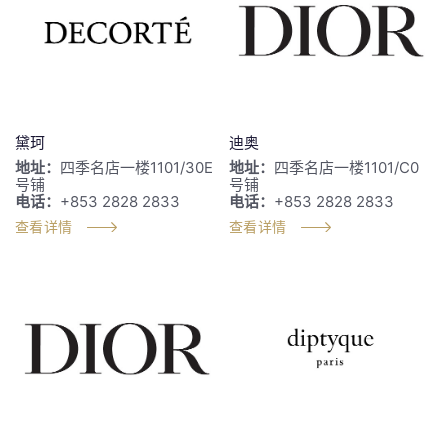
黛珂
迪奥
地址：
四季名店一楼1101/30E
地址：
四季名店一楼1101/C0
号铺
号铺
电话：
+853 2828 2833
电话：
+853 2828 2833
查看详情
查看详情