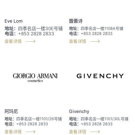
Eve Lom
馥蕾诗
地址：
四季名店一楼30E号铺
地址：
四季名店一楼1108A号铺
电话：
+853 2828 2833
电话：
+853 2828 2833
查看详情
查看详情
阿玛尼
Givenchy
地址：
四季名店一楼1101/26号铺
地址：
四季名店一楼1101/30L号铺
电话：
+853 2828 2833
电话：
+853 2828 2833
查看详情
查看详情