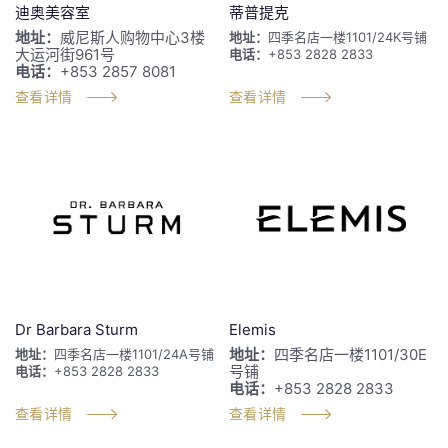
迪奥美容室
蒂普提克
地址：
威尼斯人购物中心3楼
地址：
四季名店一楼1101/24K号铺
大运河街961号
电话：
+853 2828 2833
电话：
+853 2857 8081
查看详情
查看详情
Dr Barbara Sturm
Elemis
地址：
四季名店一楼1101/30E
地址：
四季名店一楼1101/24A号铺
号铺
电话：
+853 2828 2833
电话：
+853 2828 2833
查看详情
查看详情