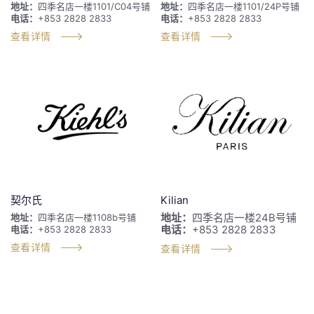
地址：
四季名店一楼1101/C04号铺
地址：
四季名店一楼1101/24P号铺
电话：
+853 2828 2833
电话：
+853 2828 2833
查看详情
查看详情
Kilian
契尔氏
地址：
四季名店一楼24B号铺
地址：
四季名店一楼1108b号铺
电话：
+853 2828 2833
电话：
+853 2828 2833
查看详情
查看详情