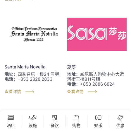
Santa Maria Novella
莎莎
地址：
四季名店一楼24I号铺
地址：
威尼斯人购物中心大运
电话：
+853 2828 2833
河街三楼811号铺
电话：
+853 2886 6824
查看详情
查看详情
酒店
设施
餐饮
购物
娱乐
优惠