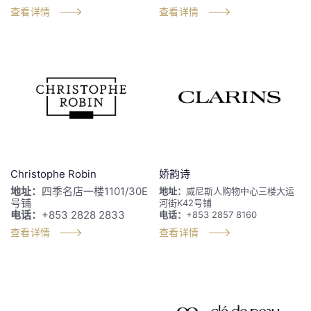
查看详情
查看详情
Christophe Robin
娇韵诗
地址：
四季名店一楼1101/30E
地址：
威尼斯人购物中心三楼大运
号铺
河街K42号铺
电话：
+853 2828 2833
电话：
+853 2857 8160
查看详情
查看详情