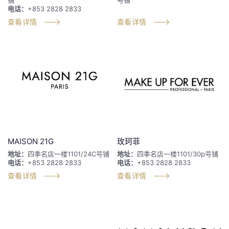
铺
号铺
电话：
+853 2828 2833
查看详情
查看详情
MAISON 21G
玫珂菲
地址：
四季名店一楼1101/24C号铺
地址：
四季名店一楼1101/30p号铺
电话：
+853 2828 2833
电话：
+853 2828 2833
查看详情
查看详情