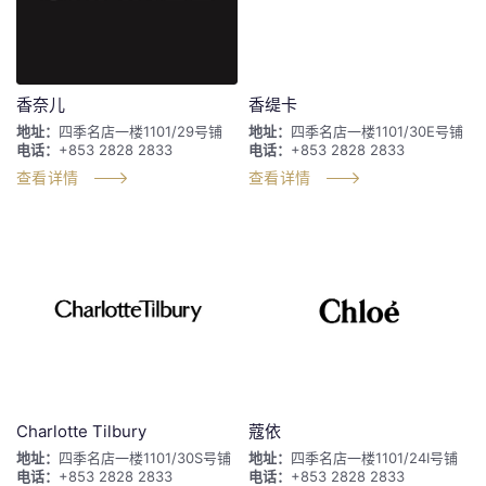
香奈儿
香缇卡
地址：
四季名店一楼1101/29号铺
地址：
四季名店一楼1101/30E号铺
电话：
+853 2828 2833
电话：
+853 2828 2833
查看详情
查看详情
Charlotte Tilbury
蔻依
地址：
四季名店一楼1101/30S号铺
地址：
四季名店一楼1101/24I号铺
电话：
+853 2828 2833
电话：
+853 2828 2833