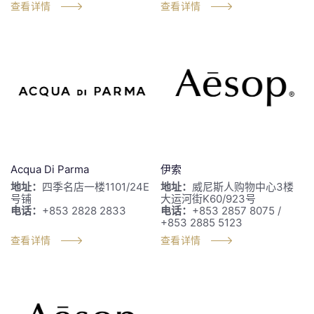
查看详情
查看详情
Acqua Di Parma
伊索
地址：
四季名店一楼1101/24E
地址：
威尼斯人购物中心3楼
号铺
大运河街K60/923号
电话：
+853 2828 2833
电话：
+853 2857 8075 /
+853 2885 5123
查看详情
查看详情