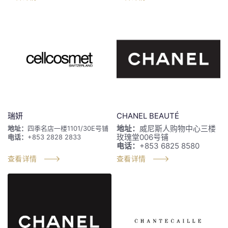
瑞妍
CHANEL BEAUTÉ
地址：
威尼斯人购物中心三楼
地址：
四季名店一楼1101/30E号铺
玫瑰堂006号铺
电话：
+853 2828 2833
电话：
+853 6825 8580
查看详情
查看详情