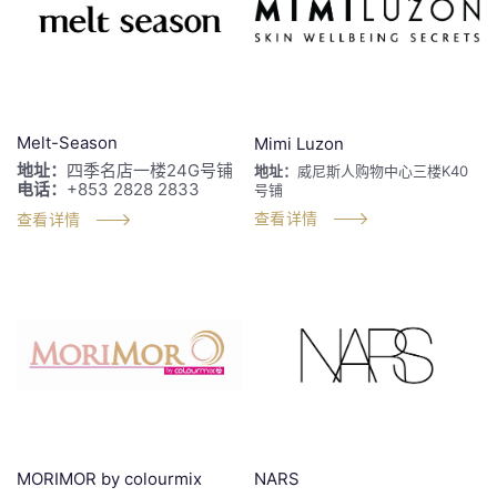
Melt-Season
Mimi Luzon
地址：
四季名店一楼24G号铺
地址：
威尼斯人购物中心三楼K40
电话：
+853 2828 2833
号铺
查看详情
查看详情
MORIMOR by colourmix
NARS