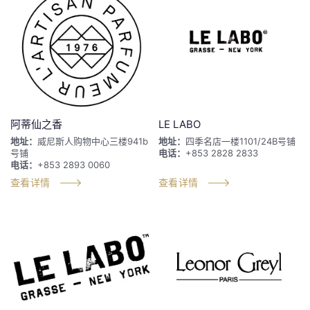
阿蒂仙之香
LE LABO
地址：
威尼斯人购物中心三楼941b
地址：
四季名店一楼1101/24B号铺
号铺
电话：
+853 2828 2833
电话：
+853 2893 0060
查看详情
查看详情