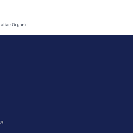
ratiae Organic
管理