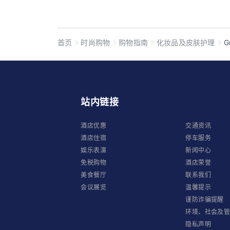
首页
时尚购物
购物指南
化妆品及皮肤护理
G
站内链接
酒店优惠
交通资讯
酒店住宿
停车服务
娱乐表演
新闻中心
免税购物
酒店荣誉
美食餐厅
联系我们
会议展览
温馨提示
谨防诈骗提醒
环境、社会及
隐私声明