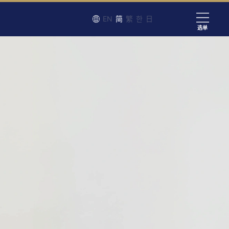
EN
简
繁
한
日
选单