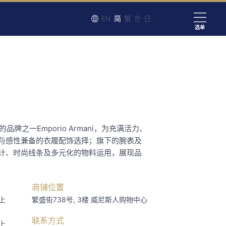
EN
简
繁
한
日
选单
成功的品牌之一Emporio Armani，为充满活力、
与感性兼备的衣履配饰选择；旗下的腕表及
计、时尚线条及多元化的物料运用，展现品
商铺位置
上
繁盛街738号, 3楼
威尼斯人购物中心
联系方式
上