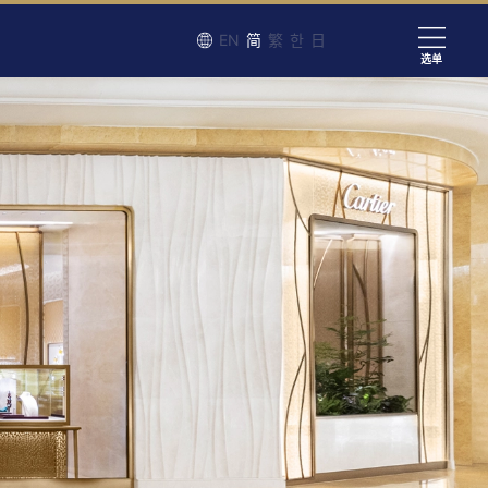
EN
简
繁
한
日
选单