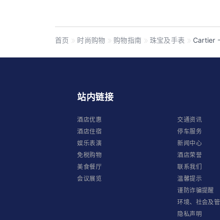
首页
时尚购物
购物指南
珠宝及手表
Cartie
站内链接
酒店优惠
交通资讯
酒店住宿
停车服务
娱乐表演
新闻中心
免税购物
酒店荣誉
美食餐厅
联系我们
会议展览
温馨提示
谨防诈骗提醒
环境、社会及
隐私声明