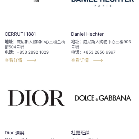
CERRUTI 1881
Daniel Hechter
地址：
威尼斯人购物中心三楼金桥
地址：
威尼斯人购物中心三楼903
街504号铺
号铺
电话：
+853 2892 1029
电话：
+853 2856 9997
查看详情
查看详情
Dior 迪奥
杜嘉班纳