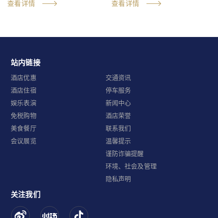
查看详情
查看详情
站内链接
酒店优惠
交通资讯
酒店住宿
停车服务
娱乐表演
新闻中心
免税购物
酒店荣誉
美食餐厅
联系我们
会议展览
温馨提示
谨防诈骗提醒
环境、社会及管理
隐私声明
关注我们