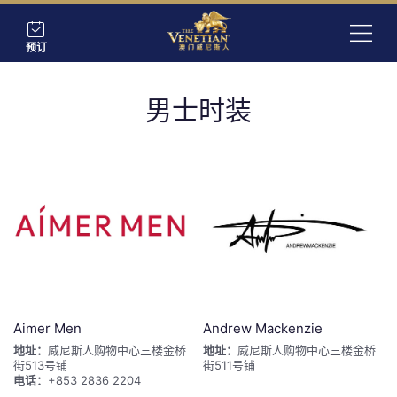
预订
男士时装
Aimer Men
Andrew Mackenzie
地址：
威尼斯人购物中心三楼金桥
地址：
威尼斯人购物中心三楼金桥
街513号铺
街511号铺
电话：
+853 2836 2204