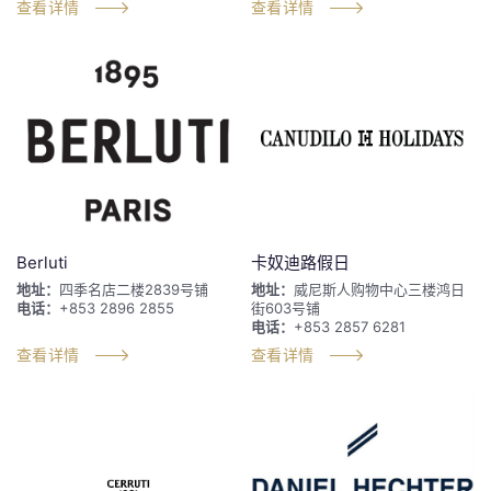
查看详情
查看详情
Berluti
卡奴迪路假日
地址：
四季名店二楼2839号铺
地址：
威尼斯人购物中心三楼鸿日
电话：
+853 2896 2855
街603号铺
电话：
+853 2857 6281
查看详情
查看详情