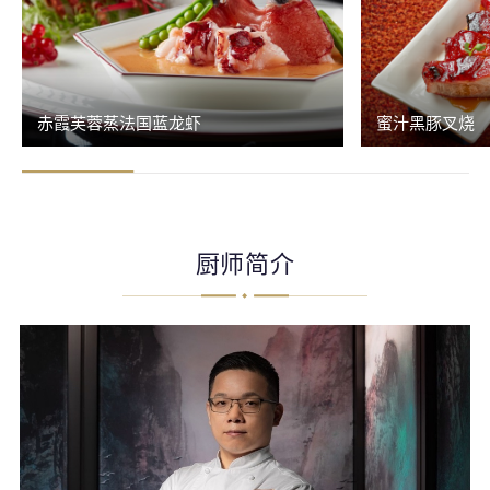
赤霞芙蓉蒸法国蓝龙虾
蜜汁黑豚叉烧
厨师简介