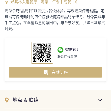
米其林入选餐厅 | 粤菜丨午餐丨晚餐丨$
粤菜食府“品粤轩”以沉浸式餐饮体验，再现粤菜传统精髓。走
进富有传统韵味的四合院雅致庭院细品粤菜佳肴、时令美馔与
手工点心。在温馨暇意的氛围中，与至亲好友，共鉴日常珍贵
时光。
微信预订
联系在线客服
在线订座
地点 & 联络