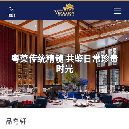
预订
粤菜传统精髓 共鉴日常珍贵
时光
品粤轩