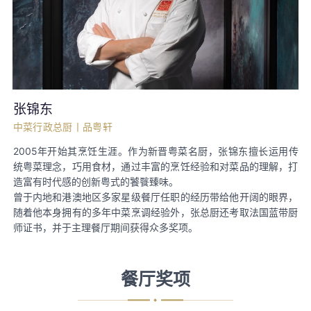
张锦东
中菜行政总厨丨品粤轩
2005年开始其烹饪生涯。作为新晋粤菜名厨，张锦东擅长运用传
统粤菜理念，巧用食材，通过丰富的烹饪经验和对菜品的理解，打
造富有时代感的创新粤式的饕餮臻味。
曾于内地和港澳地区多家星级餐厅任职的经历带给他开阔的眼界，
随着他本身拥有的多年中菜烹调经验外，张总厨还考取法国蓝带厨
师证书，并于主理餐厅期间获得众多奖项。
餐厅奖项