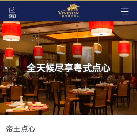
预订
全天候尽享粤式点心
帝王点心