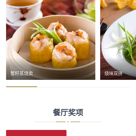
蟹籽蒸烧卖
烧味双拼
餐厅奖项