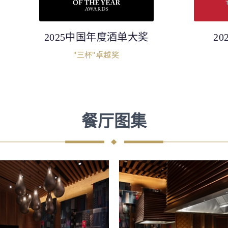
2025中国年度酒单大奖
2
"三杯"卓越奖
餐厅图集