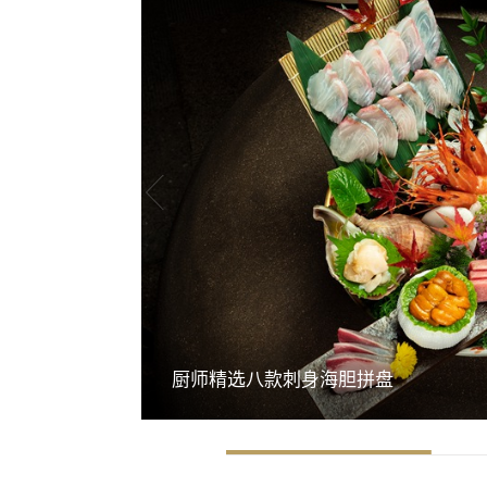
厨师精选八款刺身海胆拼盘