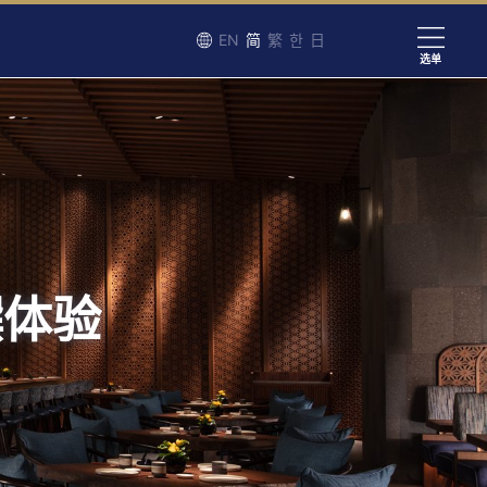
EN
简
繁
한
日
选单
馔体验