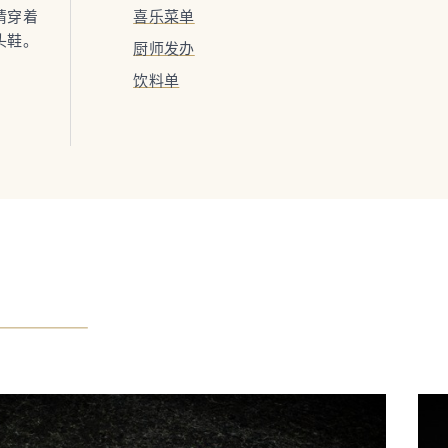
请穿着
喜乐菜单
头鞋。
厨师发办
饮料单