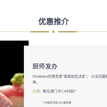
优惠推介
厨师发办
Omakase的意思是“我留给您决定”。 以当
单。
价格:
每位澳门币1,488起*
*价格须另加10%服务费