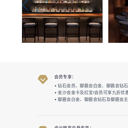
会员专享：
• 钻石会员、御匾会白金、御匾会钻
• 金沙会金卡及红宝I会员可享九折优
• 御匾会白金、御匾会钻石及御匾会
金沙旅享会员专享：