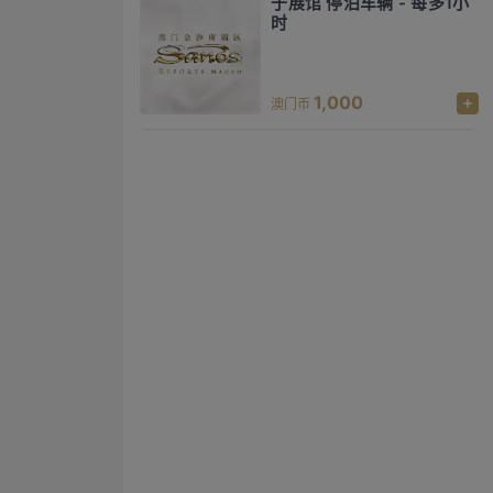
于展馆 停泊车辆 - 每多1小
时
1,000
澳门币