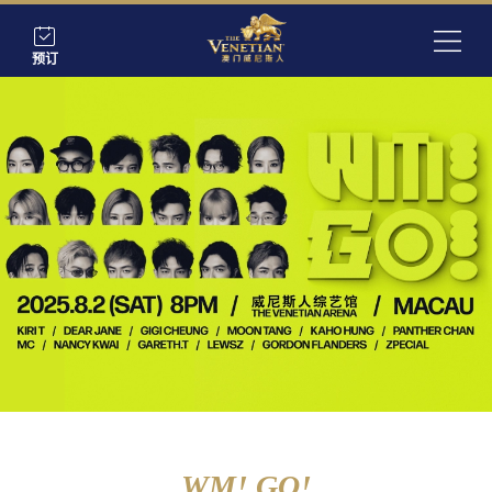
预订
WM! GO!