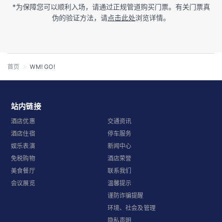
*为保障您可以顺利入场，请通过正规管道购买门票。有关门票真
伪的验证方法，请
点击此处
浏览详情。
首页
WM! GO!
站内链接
酒店优惠
交通资讯
酒店住宿
停车服务
娱乐表演
新闻中心
免税购物
酒店荣誉
美食餐厅
联系我们
会议展览
温馨提示
谨防诈骗提醒
环境、社会及管理
隐私声明