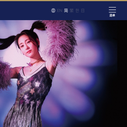
EN
简
繁
한
日
选单