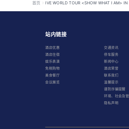
首页
IVE WORLD TOUR <SHOW WHAT I AM> I
站内链接
酒店优惠
交通资讯
酒店住宿
停车服务
娱乐表演
新闻中心
免税购物
酒店荣誉
美食餐厅
联系我们
会议展览
温馨提示
谨防诈骗提醒
环境、社会及
隐私声明