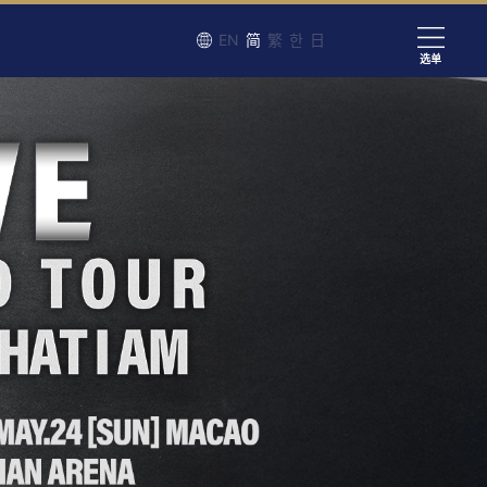
EN
简
繁
한
日
选单