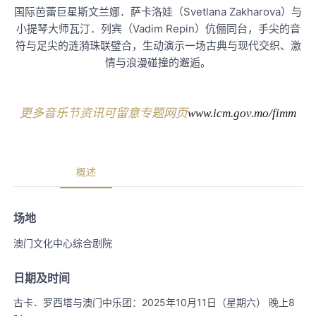
国际芭蕾巨星斯文兰娜．萨卡洛娃（Svetlana Zakharova）与
小提琴大师瓦汀．列宾（Vadim Repin）伉俪同台，手尖的音
符与足尖的涟漪珠联璧合，生动演示一场古典与现代交织、激
情与浪漫碰撞的邂逅。
更多音乐节资讯可留意专题网页
www.icm.gov.mo/fimm
概述
场地
澳门文化中心综合剧院
日期及时间
古卡．罗西塔与澳门中乐团：2025年10月11日（星期六） 晚上8