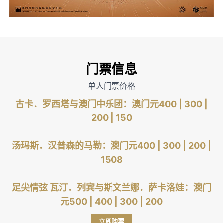
门票信息
单人门票价格
古卡．罗西塔与澳门中乐团：澳门元400
|
300
|
200
|
150
汤玛斯．汉普森的马勒：澳门元400 | 300
|
200
|
150
8
足尖情弦 瓦汀．列宾与斯文兰娜．萨卡洛娃：澳门
元500
|
400
|
300
|
200
立即购票